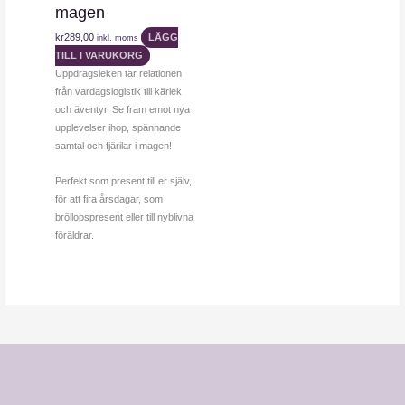
magen
kr
289,00
LÄGG
inkl. moms
TILL I VARUKORG
Uppdragsleken tar relationen
från vardagslogistik till kärlek
och äventyr. Se fram emot nya
upplevelser ihop, spännande
samtal och fjärilar i magen!
Perfekt som present till er själv,
för att fira årsdagar, som
bröllopspresent eller till nyblivna
föräldrar.