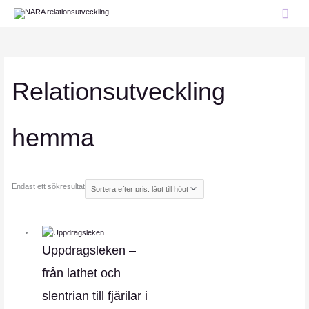
Hoppa
HU
till
innehåll
Relationsutveckling
hemma
Endast ett sökresultat
Uppdragsleken –
från lathet och
slentrian till fjärilar i