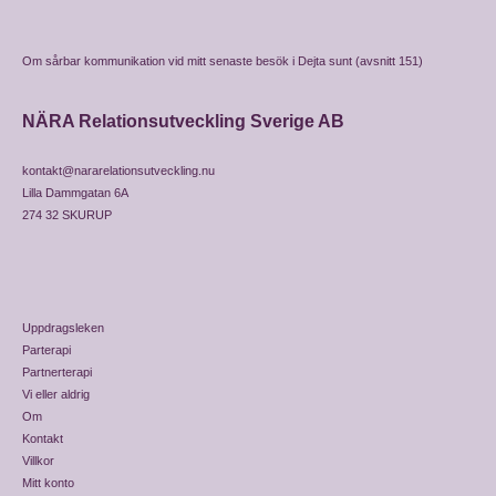
Om sårbar kommunikation vid mitt senaste besök i Dejta sunt (avsnitt 151)
NÄRA Relationsutveckling Sverige AB
kontakt@nararelationsutveckling.nu
Lilla Dammgatan 6A
274 32 SKURUP
Uppdragsleken
Parterapi
Partnerterapi
Vi eller aldrig
Om
Kontakt
Villkor
Mitt konto